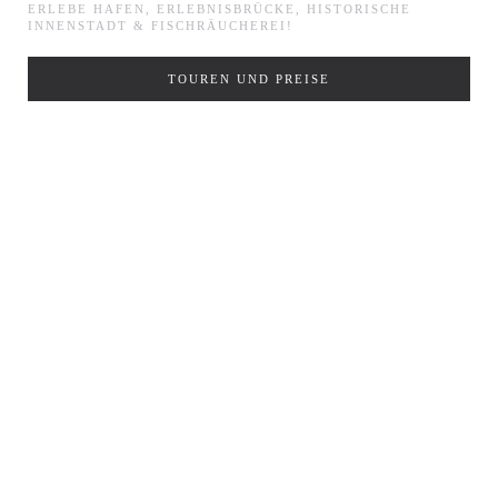
ERLEBE HAFEN, ERLEBNISBRÜCKE, HISTORISCHE
INNENSTADT & FISCHRÄUCHEREI!
TOUREN UND PREISE