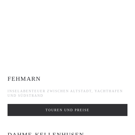
FEHMARN
INSELABENTEUER ZWISCHEN ALTSTADT, YACHTHAFEN
UND SÜDSTRAND
TOUREN UND PREISE
DAHME-KELLENHUSEN